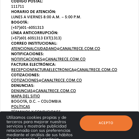
CÓDIGO POSTAL:
111711
HORARIO DE ATENCIÓN:
LUNES A VIERNES 8:00 A.M. – 5:00 P.M.
BOGOTÁ:
(+57)601-6051313
LÍNEA ANTICORRUPCIÓN:
(+57)601 6051313 EXT(1313)
CORREO INSTITUCIONAL:
ATENCIONALCIUDADANO@CANALTRECE.COM.CO
NOTIFICACIONES:
NOTIFICACIONES@CANALTRECE.COM.CO
FACTURA ELECTRÓNICA:
RECEPCIONFACTURAELECTRONICA@CANALTRECE.COM.CO
COTIZACIONES:
COTIZACIONES@CANALTRECE.COM.CO
DENUNCIAS:
DENUNCIAS@CANALTRECE.COM.CO
MAPA DEL SITIO
BOGOTÁ, D.C. – COLOMBIA
POLÍTICAS
TÉRMINOS Y CONDICIONES
Utilizamos cookies propias y de
terceros para mejorar nuestros
ACEPTO
servicios y mostrarle publicidad
relacionada con sus preferencias
mediante el análisis de sus hábitos