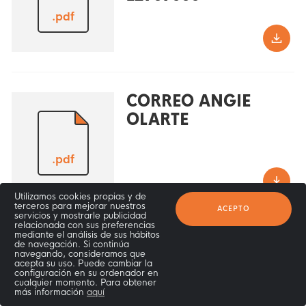
.pdf
CORREO ANGIE
OLARTE
.pdf
Utilizamos cookies propias y de
terceros para mejorar nuestros
ACEPTO
servicios y mostrarle publicidad
relacionada con sus preferencias
mediante el análisis de sus hábitos
CORREO
de navegación. Si continúa
navegando, consideramos que
OBSERVACIÓN 2
acepta su uso. Puede cambiar la
configuración en su ordenador en
cualquier momento. Para obtener
más información
aquí
.pdf