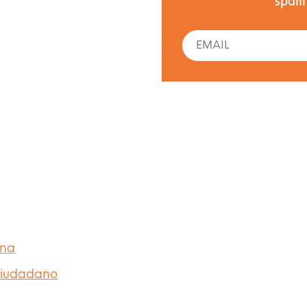
spam
ana
 Ciudadano