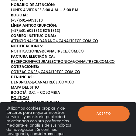
HORARIO DE ATENCIÓN:
LUNES A VIERNES 8:00 A.M. – 5:00 P.M.
BOGOTÁ:
(+57)601-6051313
LÍNEA ANTICORRUPCIÓN:
(+57)601 6051313 EXT(1313)
CORREO INSTITUCIONAL:
ATENCIONALCIUDADANO@CANALTRECE.COM.CO
NOTIFICACIONES:
NOTIFICACIONES@CANALTRECE.COM.CO
FACTURA ELECTRÓNICA:
RECEPCIONFACTURAELECTRONICA@CANALTRECE.COM.CO
COTIZACIONES:
COTIZACIONES@CANALTRECE.COM.CO
DENUNCIAS:
DENUNCIAS@CANALTRECE.COM.CO
MAPA DEL SITIO
BOGOTÁ, D.C. – COLOMBIA
POLÍTICAS
TÉRMINOS Y CONDICIONES
Utilizamos cookies propias y de
terceros para mejorar nuestros
ACEPTO
servicios y mostrarle publicidad
relacionada con sus preferencias
mediante el análisis de sus hábitos
de navegación. Si continúa
navegando, consideramos que