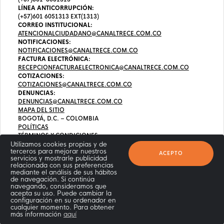
LÍNEA ANTICORRUPCIÓN:
(+57)601 6051313 EXT(1313)
CORREO INSTITUCIONAL:
ATENCIONALCIUDADANO@CANALTRECE.COM.CO
NOTIFICACIONES:
NOTIFICACIONES@CANALTRECE.COM.CO
FACTURA ELECTRÓNICA:
RECEPCIONFACTURAELECTRONICA@CANALTRECE.COM.CO
COTIZACIONES:
COTIZACIONES@CANALTRECE.COM.CO
DENUNCIAS:
DENUNCIAS@CANALTRECE.COM.CO
MAPA DEL SITIO
BOGOTÁ, D.C. – COLOMBIA
POLÍTICAS
TÉRMINOS Y CONDICIONES
Utilizamos cookies propias y de
terceros para mejorar nuestros
ACEPTO
servicios y mostrarle publicidad
relacionada con sus preferencias
mediante el análisis de sus hábitos
de navegación. Si continúa
navegando, consideramos que
acepta su uso. Puede cambiar la
configuración en su ordenador en
cualquier momento. Para obtener
más información
aquí