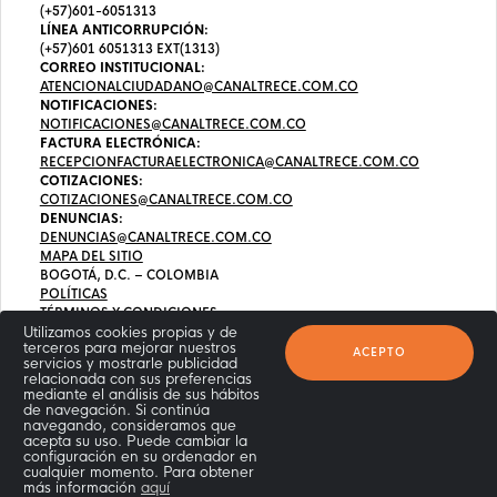
(+57)601-6051313
LÍNEA ANTICORRUPCIÓN:
(+57)601 6051313 EXT(1313)
CORREO INSTITUCIONAL:
ATENCIONALCIUDADANO@CANALTRECE.COM.CO
NOTIFICACIONES:
NOTIFICACIONES@CANALTRECE.COM.CO
FACTURA ELECTRÓNICA:
RECEPCIONFACTURAELECTRONICA@CANALTRECE.COM.CO
COTIZACIONES:
COTIZACIONES@CANALTRECE.COM.CO
DENUNCIAS:
DENUNCIAS@CANALTRECE.COM.CO
MAPA DEL SITIO
BOGOTÁ, D.C. – COLOMBIA
POLÍTICAS
TÉRMINOS Y CONDICIONES
Utilizamos cookies propias y de
terceros para mejorar nuestros
ACEPTO
servicios y mostrarle publicidad
relacionada con sus preferencias
mediante el análisis de sus hábitos
de navegación. Si continúa
navegando, consideramos que
acepta su uso. Puede cambiar la
configuración en su ordenador en
cualquier momento. Para obtener
más información
aquí