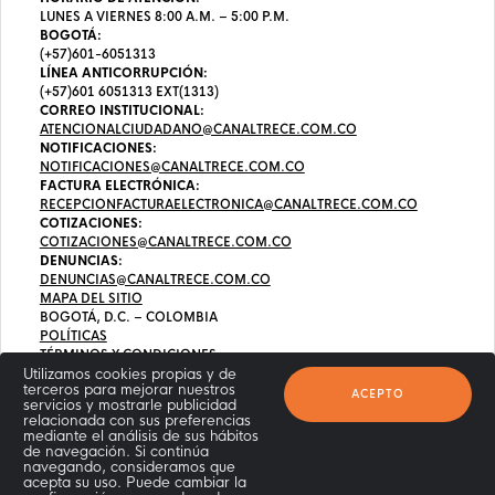
LUNES A VIERNES 8:00 A.M. – 5:00 P.M.
BOGOTÁ:
(+57)601-6051313
LÍNEA ANTICORRUPCIÓN:
(+57)601 6051313 EXT(1313)
CORREO INSTITUCIONAL:
ATENCIONALCIUDADANO@CANALTRECE.COM.CO
NOTIFICACIONES:
NOTIFICACIONES@CANALTRECE.COM.CO
FACTURA ELECTRÓNICA:
RECEPCIONFACTURAELECTRONICA@CANALTRECE.COM.CO
COTIZACIONES:
COTIZACIONES@CANALTRECE.COM.CO
DENUNCIAS:
DENUNCIAS@CANALTRECE.COM.CO
MAPA DEL SITIO
BOGOTÁ, D.C. – COLOMBIA
POLÍTICAS
TÉRMINOS Y CONDICIONES
Utilizamos cookies propias y de
terceros para mejorar nuestros
ACEPTO
servicios y mostrarle publicidad
relacionada con sus preferencias
mediante el análisis de sus hábitos
de navegación. Si continúa
navegando, consideramos que
acepta su uso. Puede cambiar la