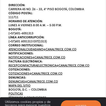
DIRECCIÓN:
CARRERA 45 NO. 26 – 33, 4º PISO BOGOTÁ, COLOMBIA
CÓDIGO POSTAL:
111711
HORARIO DE ATENCIÓN:
LUNES A VIERNES 8:00 A.M. – 5:00 P.M.
BOGOTÁ:
(+57)601-6051313
LÍNEA ANTICORRUPCIÓN:
(+57)601 6051313 EXT(1313)
CORREO INSTITUCIONAL:
ATENCIONALCIUDADANO@CANALTRECE.COM.CO
NOTIFICACIONES:
NOTIFICACIONES@CANALTRECE.COM.CO
FACTURA ELECTRÓNICA:
RECEPCIONFACTURAELECTRONICA@CANALTRECE.COM.CO
COTIZACIONES:
COTIZACIONES@CANALTRECE.COM.CO
DENUNCIAS:
DENUNCIAS@CANALTRECE.COM.CO
MAPA DEL SITIO
BOGOTÁ, D.C. – COLOMBIA
POLÍTICAS
TÉRMINOS Y CONDICIONES
Utilizamos cookies propias y de
terceros para mejorar nuestros