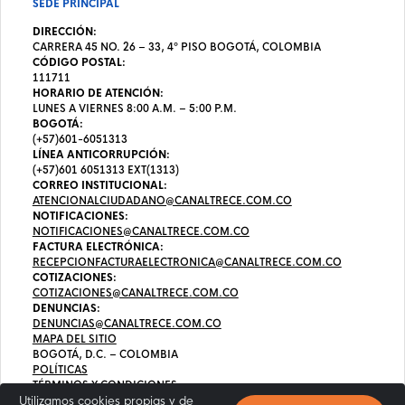
SEDE PRINCIPAL
DIRECCIÓN:
CARRERA 45 NO. 26 – 33, 4º PISO BOGOTÁ, COLOMBIA
CÓDIGO POSTAL:
111711
HORARIO DE ATENCIÓN:
LUNES A VIERNES 8:00 A.M. – 5:00 P.M.
BOGOTÁ:
(+57)601-6051313
LÍNEA ANTICORRUPCIÓN:
(+57)601 6051313 EXT(1313)
CORREO INSTITUCIONAL:
ATENCIONALCIUDADANO@CANALTRECE.COM.CO
NOTIFICACIONES:
NOTIFICACIONES@CANALTRECE.COM.CO
FACTURA ELECTRÓNICA:
RECEPCIONFACTURAELECTRONICA@CANALTRECE.COM.CO
COTIZACIONES:
COTIZACIONES@CANALTRECE.COM.CO
DENUNCIAS:
DENUNCIAS@CANALTRECE.COM.CO
MAPA DEL SITIO
BOGOTÁ, D.C. – COLOMBIA
POLÍTICAS
TÉRMINOS Y CONDICIONES
Utilizamos cookies propias y de