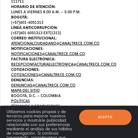
111711
HORARIO DE ATENCIÓN:
LUNES A VIERNES 8:00 A.M. – 5:00 P.M.
BOGOTÁ:
(+57)601-6051313
LÍNEA ANTICORRUPCIÓN:
(+57)601 6051313 EXT(1313)
CORREO INSTITUCIONAL:
ATENCIONALCIUDADANO@CANALTRECE.COM.CO
NOTIFICACIONES:
NOTIFICACIONES@CANALTRECE.COM.CO
FACTURA ELECTRÓNICA:
RECEPCIONFACTURAELECTRONICA@CANALTRECE.COM.CO
COTIZACIONES:
COTIZACIONES@CANALTRECE.COM.CO
DENUNCIAS:
DENUNCIAS@CANALTRECE.COM.CO
MAPA DEL SITIO
BOGOTÁ, D.C. – COLOMBIA
POLÍTICAS
TÉRMINOS Y CONDICIONES
Utilizamos cookies propias y de
terceros para mejorar nuestros
ACEPTO
servicios y mostrarle publicidad
relacionada con sus preferencias
mediante el análisis de sus hábitos
de navegación. Si continúa
navegando, consideramos que