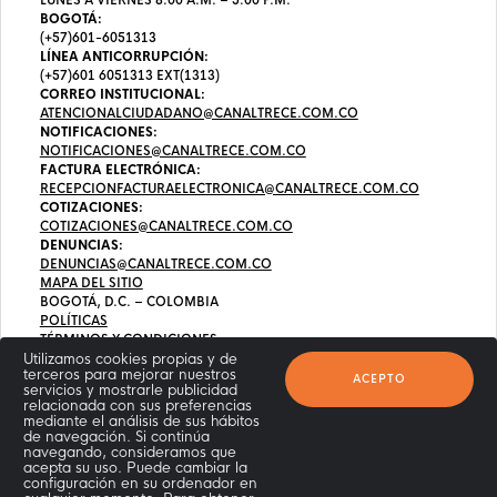
LUNES A VIERNES 8:00 A.M. – 5:00 P.M.
BOGOTÁ:
(+57)601-6051313
LÍNEA ANTICORRUPCIÓN:
(+57)601 6051313 EXT(1313)
CORREO INSTITUCIONAL:
ATENCIONALCIUDADANO@CANALTRECE.COM.CO
NOTIFICACIONES:
NOTIFICACIONES@CANALTRECE.COM.CO
FACTURA ELECTRÓNICA:
RECEPCIONFACTURAELECTRONICA@CANALTRECE.COM.CO
COTIZACIONES:
COTIZACIONES@CANALTRECE.COM.CO
DENUNCIAS:
DENUNCIAS@CANALTRECE.COM.CO
MAPA DEL SITIO
BOGOTÁ, D.C. – COLOMBIA
POLÍTICAS
TÉRMINOS Y CONDICIONES
Utilizamos cookies propias y de
terceros para mejorar nuestros
ACEPTO
servicios y mostrarle publicidad
relacionada con sus preferencias
mediante el análisis de sus hábitos
de navegación. Si continúa
navegando, consideramos que
acepta su uso. Puede cambiar la
configuración en su ordenador en