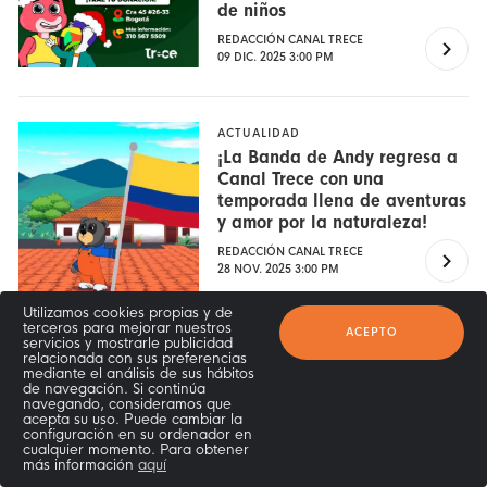
de niños
REDACCIÓN CANAL TRECE
09 DIC. 2025 3:00 PM
ACTUALIDAD
¡La Banda de Andy regresa a
Canal Trece con una
temporada llena de aventuras
y amor por la naturaleza!
REDACCIÓN CANAL TRECE
28 NOV. 2025 3:00 PM
Utilizamos cookies propias y de
terceros para mejorar nuestros
ACEPTO
servicios y mostrarle publicidad
relacionada con sus preferencias
ACTUALIDAD
mediante el análisis de sus hábitos
Chef Sergio Riveros, ganador
de navegación. Si continúa
navegando, consideramos que
de Manos al Fuego, se
acepta su uso. Puede cambiar la
convierte en la nueva
configuración en su ordenador en
promesa de la gastronomía
cualquier momento. Para obtener
más información
aquí
colombiana