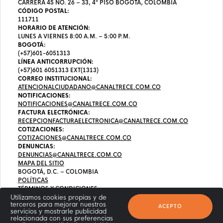
CARRERA 45 NO. 26 – 33, 4º PISO BOGOTÁ, COLOMBIA
CÓDIGO POSTAL:
111711
HORARIO DE ATENCIÓN:
LUNES A VIERNES 8:00 A.M. – 5:00 P.M.
BOGOTÁ:
(+57)601-6051313
LÍNEA ANTICORRUPCIÓN:
(+57)601 6051313 EXT(1313)
CORREO INSTITUCIONAL:
ATENCIONALCIUDADANO@CANALTRECE.COM.CO
NOTIFICACIONES:
NOTIFICACIONES@CANALTRECE.COM.CO
FACTURA ELECTRÓNICA:
RECEPCIONFACTURAELECTRONICA@CANALTRECE.COM.CO
COTIZACIONES:
COTIZACIONES@CANALTRECE.COM.CO
DENUNCIAS:
DENUNCIAS@CANALTRECE.COM.CO
MAPA DEL SITIO
BOGOTÁ, D.C. – COLOMBIA
POLÍTICAS
TÉRMINOS Y CONDICIONES
Utilizamos cookies propias y de
terceros para mejorar nuestros
ACEPTO
servicios y mostrarle publicidad
relacionada con sus preferencias