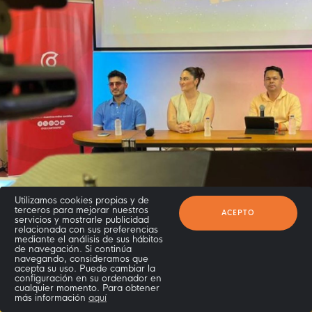
Utilizamos cookies propias y de
terceros para mejorar nuestros
ACEPTO
servicios y mostrarle publicidad
relacionada con sus preferencias
mediante el análisis de sus hábitos
de navegación. Si continúa
navegando, consideramos que
REDACCIÓN CANAL TRECE
acepta su uso. Puede cambiar la
17 ABR. 2026 5:00 PM
configuración en su ordenador en
cualquier momento. Para obtener
más información
aquí