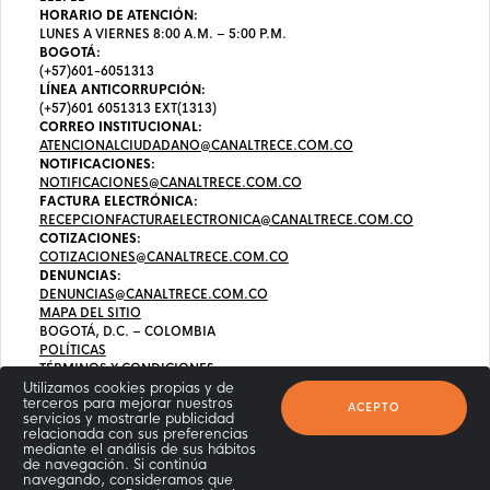
HORARIO DE ATENCIÓN:
LUNES A VIERNES 8:00 A.M. – 5:00 P.M.
BOGOTÁ:
(+57)601-6051313
LÍNEA ANTICORRUPCIÓN:
(+57)601 6051313 EXT(1313)
CORREO INSTITUCIONAL:
ATENCIONALCIUDADANO@CANALTRECE.COM.CO
NOTIFICACIONES:
NOTIFICACIONES@CANALTRECE.COM.CO
FACTURA ELECTRÓNICA:
RECEPCIONFACTURAELECTRONICA@CANALTRECE.COM.CO
COTIZACIONES:
COTIZACIONES@CANALTRECE.COM.CO
DENUNCIAS:
DENUNCIAS@CANALTRECE.COM.CO
MAPA DEL SITIO
BOGOTÁ, D.C. – COLOMBIA
POLÍTICAS
TÉRMINOS Y CONDICIONES
Utilizamos cookies propias y de
terceros para mejorar nuestros
ACEPTO
servicios y mostrarle publicidad
relacionada con sus preferencias
mediante el análisis de sus hábitos
de navegación. Si continúa
navegando, consideramos que